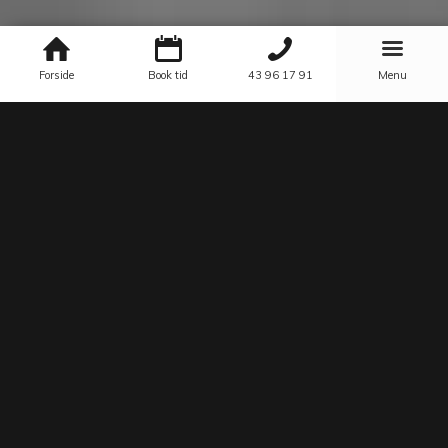
Forside
Book tid
43 96 17 91
Menu
DIN EKSKLUSIVE FRISØR I
BRØNDBY
Hvis du mangler en
frisør
i Brøndby, så er du kommet det
helt rigtige sted hen. Jeg holder mig altid opdateret på de
nyeste trends og teknikker inden for farve, styling og
extensions.
Med min passion, kreativitet og faglig dygtighed skaber
jeg smukke resultater og giver tilbyder omhyggelig
vejledning – det må være nøglen til mine mange tilfredse
kunder.