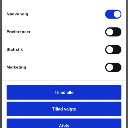
fra din brug af deres tjenester.
Samtykkevalg
SIMONE A
Nødvendig
Se Cookie & Privatlivspolitik
her
Præferencer
Frisør og make-up artist med 15 års
erfaring
Statistik
BOOK TID
43 96 17 91
Marketing
Tillad alle
Tillad valgte
Afvis